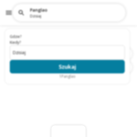
Panglao
Dzisiaj
Gdzie?
Kiedy?
Dzisiaj
Szukaj
1
Panglao