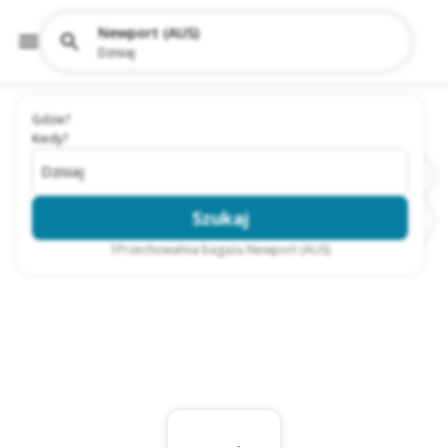
Newport (AUS)
Dzisiaj
Gdzie?
Kiedy?
Dzisiaj
Szukaj
1
Przechowalnia bagażu Newport (AUS)