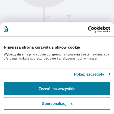
Niniejsza strona korzysta z plików cookie
Wykorzystujemy pliki cookie do spersonalizowania treści i reklam, aby
oferować funkcje społecznościowe i analizować ruch w naszej
witrynie. Informacje o tym, jak korzystasz z naszej witryny,
udostępniamy partnerom społecznościowym, reklamowym i
Aby kontynuować, odśwież stronę.
analitycznym. Partnerzy mogą połączyć te informacje z innymi danymi
Pokaż szczegóły
otrzymanymi od Ciebie lub uzyskanymi podczas korzystania z ich
usług.
Odśwież
Zezwól na wszystkie
Spersonalizuj