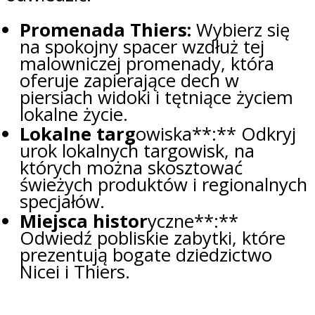
Promenada Thiers:
Wybierz się
na spokojny spacer wzdłuż tej
malowniczej promenady, która
oferuje zapierające dech w
piersiach widoki i tętniące życiem
lokalne życie.
Lokalne targ
owiska**:** Odkryj
urok lokalnych targowisk, na
których można skosztować
świeżych produktów i regionalnych
specjałów.
Miejsca histor
yczne**:**
Odwiedź pobliskie zabytki, które
prezentują bogate dziedzictwo
Nicei i Thiers.