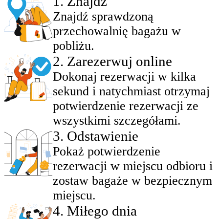
1
.
Znajdź
Znajdź sprawdzoną
przechowalnię bagażu w
pobliżu.
2
.
Zarezerwuj online
Dokonaj rezerwacji w kilka
sekund i natychmiast otrzymaj
potwierdzenie rezerwacji ze
wszystkimi szczegółami.
3
.
Odstawienie
Pokaż potwierdzenie
rezerwacji w miejscu odbioru i
zostaw bagaże w bezpiecznym
miejscu.
4
.
Miłego dnia