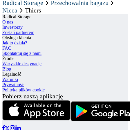
Radical Storage
Przechowalnia bagazu
Nicea
Thiers
Radical Storage
O nas
Inwestorzy
Zostań partnerem
Obsługa klienta
Jak to działa?
FAQ
Skontaktuj się z nami
Źródła
Wszystkie destynacje
Blog
Legalność
Warunki
Prywatność
Polityka plików cookie
Pobierz naszą aplikację