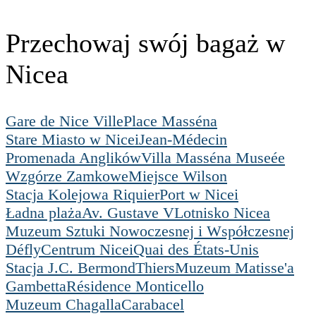
Przechowaj swój bagaż w
Nicea
Gare de Nice Ville
Place Masséna
Stare Miasto w Nicei
Jean-Médecin
Promenada Anglików
Villa Masséna Museée
Wzgórze Zamkowe
Miejsce Wilson
Stacja Kolejowa Riquier
Port w Nicei
Ładna plaża
Av. Gustave V
Lotnisko Nicea
Muzeum Sztuki Nowoczesnej i Współczesnej
Défly
Centrum Nicei
Quai des États-Unis
Stacja J.C. Bermond
Thiers
Muzeum Matisse'a
Gambetta
Résidence Monticello
Muzeum Chagalla
Carabacel