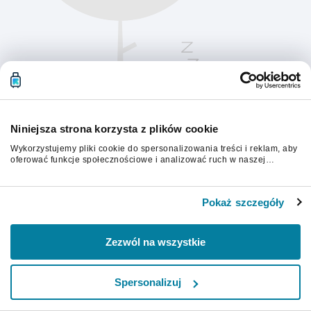
Niniejsza strona korzysta z plików cookie
Wykorzystujemy pliki cookie do spersonalizowania treści i reklam, aby
oferować funkcje społecznościowe i analizować ruch w naszej
witrynie. Informacje o tym, jak korzystasz z naszej witryny,
udostępniamy partnerom społecznościowym, reklamowym i
Aby kontynuować, odśwież stronę.
analitycznym. Partnerzy mogą połączyć te informacje z innymi danymi
Pokaż szczegóły
otrzymanymi od Ciebie lub uzyskanymi podczas korzystania z ich
usług.
Odśwież
Zezwól na wszystkie
Spersonalizuj