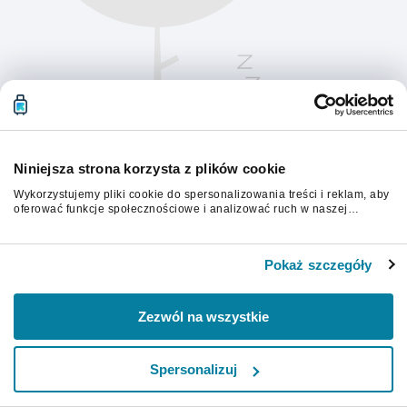
Niniejsza strona korzysta z plików cookie
Wykorzystujemy pliki cookie do spersonalizowania treści i reklam, aby
oferować funkcje społecznościowe i analizować ruch w naszej
witrynie. Informacje o tym, jak korzystasz z naszej witryny,
udostępniamy partnerom społecznościowym, reklamowym i
Aby kontynuować, odśwież stronę.
analitycznym. Partnerzy mogą połączyć te informacje z innymi danymi
Pokaż szczegóły
otrzymanymi od Ciebie lub uzyskanymi podczas korzystania z ich
usług.
Odśwież
Zezwól na wszystkie
Spersonalizuj