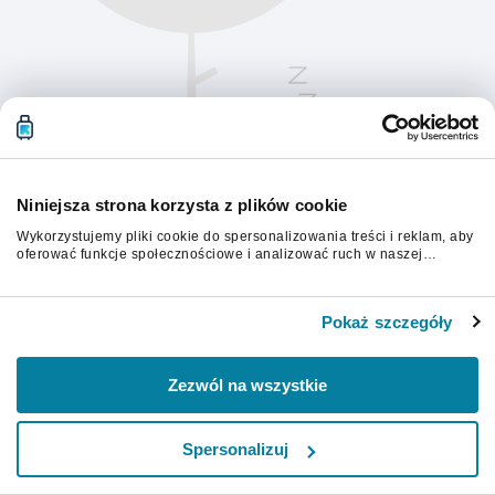
Niniejsza strona korzysta z plików cookie
Wykorzystujemy pliki cookie do spersonalizowania treści i reklam, aby
oferować funkcje społecznościowe i analizować ruch w naszej
witrynie. Informacje o tym, jak korzystasz z naszej witryny,
udostępniamy partnerom społecznościowym, reklamowym i
Aby kontynuować, odśwież stronę.
analitycznym. Partnerzy mogą połączyć te informacje z innymi danymi
Pokaż szczegóły
otrzymanymi od Ciebie lub uzyskanymi podczas korzystania z ich
usług.
Odśwież
Zezwól na wszystkie
Spersonalizuj