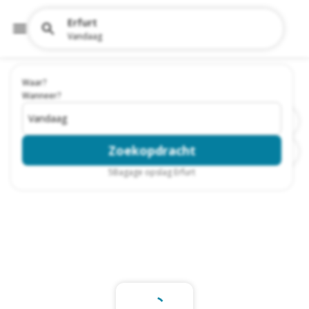
Erfurt
Vandaag
Waar?
Wanneer?
Vandaag
Zoekopdracht
5
Bagage opslag Erfurt