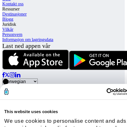
Kontakt oss
Ressurser
Destinasjoner
Blogg
Juridisk
Vilkår
Personvern
Informasjon om lagringsdata
Last ned appen vår
© Radical Storage • Lean Team S.R.L. • P. IVA 14104111001
Radical finansieres også av "Vertis Venture 4 Scaleup Lazio", et
investeringsfond som forvaltes av Vertis SGR S.p.A. og støttes av
European Union NextGenation EU og:
This website uses cookies
We use cookies to personalise content and ads