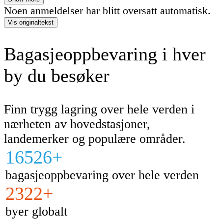
denne tjenesten igjen og besøke eierne nå
Noen anmeldelser har blitt oversatt automatisk.
kommer tilbake.
Vis originaltekst
Bagasjeoppbevaring i hver
by du besøker
Finn trygg lagring over hele verden i
nærheten av hovedstasjoner,
landemerker og populære områder.
16526+
bagasjeoppbevaring over hele verden
2322+
byer globalt