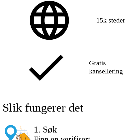
15k steder
Gratis
kansellering
Slik fungerer det
1
.
Søk
Finn en verifisert