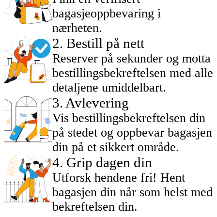
bagasjeoppbevaring i
nærheten.
2
.
Bestill på nett
Reserver på sekunder og motta
bestillingsbekreftelsen med alle
detaljene umiddelbart.
3
.
Avlevering
Vis bestillingsbekreftelsen din
på stedet og oppbevar bagasjen
din på et sikkert område.
4
.
Grip dagen din
Utforsk hendene fri! Hent
bagasjen din når som helst med
bekreftelsen din.