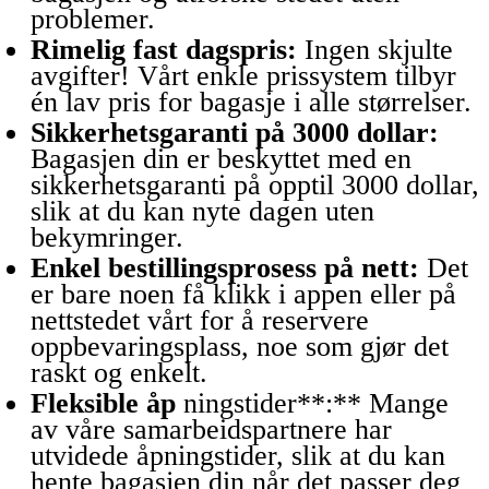
problemer.
Rimelig fast dagspris:
Ingen skjulte
avgifter! Vårt enkle prissystem tilbyr
én lav pris for bagasje i alle størrelser.
Sikkerhetsgaranti på 3000 dollar:
Bagasjen din er beskyttet med en
sikkerhetsgaranti på opptil 3000 dollar,
slik at du kan nyte dagen uten
bekymringer.
Enkel bestillingsprosess på nett:
Det
er bare noen få klikk i appen eller på
nettstedet vårt for å reservere
oppbevaringsplass, noe som gjør det
raskt og enkelt.
Fleksible åp
ningstider**:** Mange
av våre samarbeidspartnere har
utvidede åpningstider, slik at du kan
hente bagasjen din når det passer deg