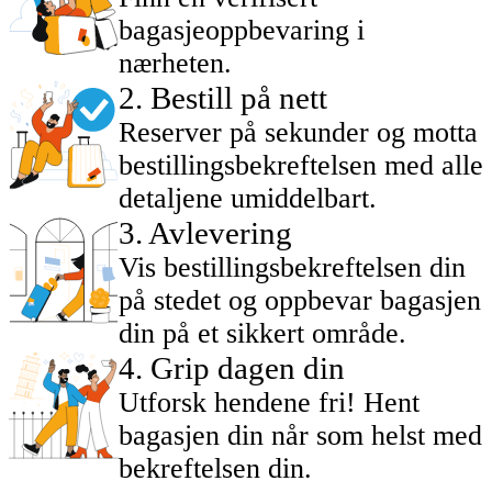
bagasjeoppbevaring i
nærheten.
2
.
Bestill på nett
Reserver på sekunder og motta
bestillingsbekreftelsen med alle
detaljene umiddelbart.
3
.
Avlevering
Vis bestillingsbekreftelsen din
på stedet og oppbevar bagasjen
din på et sikkert område.
4
.
Grip dagen din
Utforsk hendene fri! Hent
bagasjen din når som helst med
bekreftelsen din.