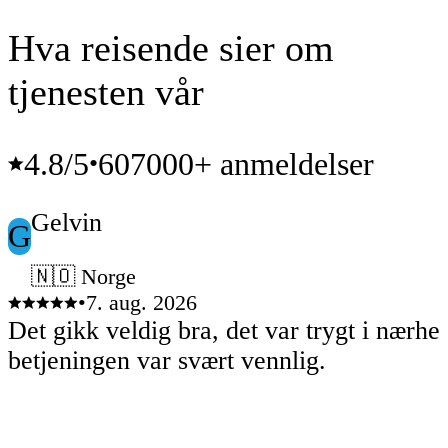
Hva reisende sier om
tjenesten vår
4.8
/5
607000+ anmeldelser
•
Gelvin
G
🇳🇴 Norge
•
7. aug. 2026
Det gikk veldig bra, det var trygt i nærhe
betjeningen var svært vennlig.