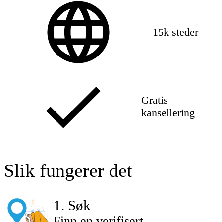
15k steder
Gratis
kansellering
Slik fungerer det
1
.
Søk
Finn en verifisert