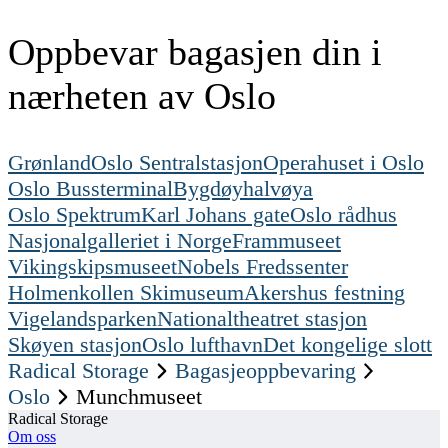
Oppbevar bagasjen din i
nærheten av Oslo
Grønland
Oslo Sentralstasjon
Operahuset i Oslo
Oslo Bussterminal
Bygdøyhalvøya
Oslo Spektrum
Karl Johans gate
Oslo rådhus
Nasjonalgalleriet i Norge
Frammuseet
Vikingskipsmuseet
Nobels Fredssenter
Holmenkollen Skimuseum
Akershus festning
Vigelandsparken
Nationaltheatret stasjon
Skøyen stasjon
Oslo lufthavn
Det kongelige slott
Radical Storage
Bagasjeoppbevaring
Oslo
Munchmuseet
Radical Storage
Om oss