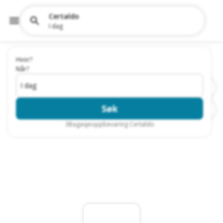
Certaldo
I dag
Hvor?
Når?
I dag
Søk
3
Bagasjeoppbevaring Certaldo