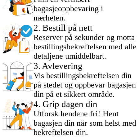
bagasjeoppbevaring i
nærheten.
2
.
Bestill på nett
Reserver på sekunder og motta
bestillingsbekreftelsen med alle
detaljene umiddelbart.
3
.
Avlevering
Vis bestillingsbekreftelsen din
på stedet og oppbevar bagasjen
din på et sikkert område.
4
.
Grip dagen din
Utforsk hendene fri! Hent
bagasjen din når som helst med
bekreftelsen din.