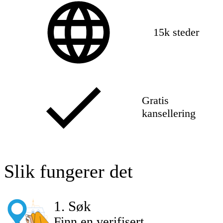
15k steder
Gratis
kansellering
Slik fungerer det
1
.
Søk
Finn en verifisert