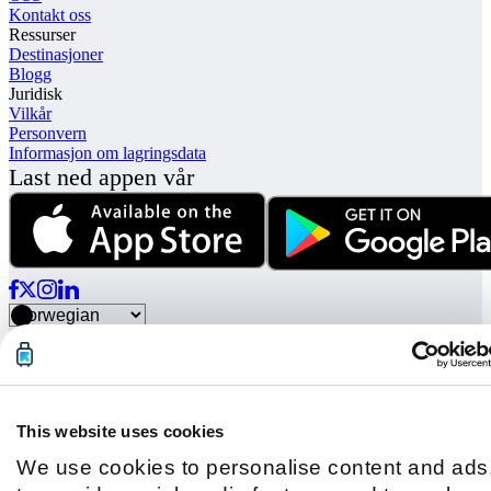
Kontakt oss
Ressurser
Destinasjoner
Blogg
Juridisk
Vilkår
Personvern
Informasjon om lagringsdata
Last ned appen vår
© Radical Storage • Lean Team S.R.L. • P. IVA 14104111001
Radical finansieres også av "Vertis Venture 4 Scaleup Lazio", et
investeringsfond som forvaltes av Vertis SGR S.p.A. og støttes av
European Union NextGenation EU og:
This website uses cookies
We use cookies to personalise content and ads