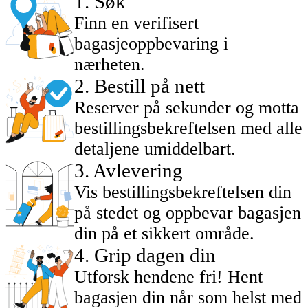
1
.
Søk
Finn en verifisert
bagasjeoppbevaring i
nærheten.
2
.
Bestill på nett
Reserver på sekunder og motta
bestillingsbekreftelsen med alle
detaljene umiddelbart.
3
.
Avlevering
Vis bestillingsbekreftelsen din
på stedet og oppbevar bagasjen
din på et sikkert område.
4
.
Grip dagen din
Utforsk hendene fri! Hent
bagasjen din når som helst med