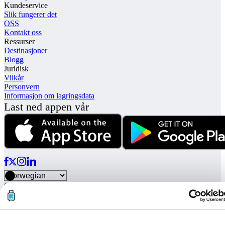
Kundeservice
Slik fungerer det
OSS
Kontakt oss
Ressurser
Destinasjoner
Blogg
Juridisk
Vilkår
Personvern
Informasjon om lagringsdata
Last ned appen vår
© Radical Storage • Lean Team S.R.L. • P. IVA 14104111001
Radical finansieres også av "Vertis Venture 4 Scaleup Lazio", et
investeringsfond som forvaltes av Vertis SGR S.p.A. og støttes av
European Union NextGenation EU og: