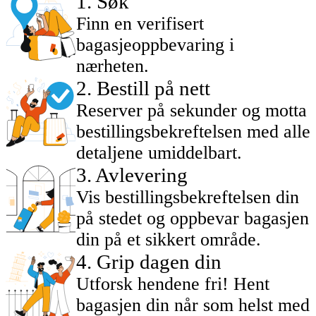
1
.
Søk
Finn en verifisert
bagasjeoppbevaring i
nærheten.
2
.
Bestill på nett
Reserver på sekunder og motta
bestillingsbekreftelsen med alle
detaljene umiddelbart.
3
.
Avlevering
Vis bestillingsbekreftelsen din
på stedet og oppbevar bagasjen
din på et sikkert område.
4
.
Grip dagen din
Utforsk hendene fri! Hent
bagasjen din når som helst med