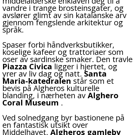
middelalderske enklaven deg til å
vandre i trange brosteinsgater, og
avslører glimt av sin katalanske arv
gjennom fengslende arkitektur og
språk.
Spaser forbi håndverksbutikker,
koselige kafeer og trattoriaer som
oser av sardinske smaker. Den travle
Piazza Civica
ligger i hjertet, og
yrer av liv dag og natt.
Santa
Maria-katedralen
står som et
bevis på Algheros kulturelle
blanding, i nærheten av
Alghero
Coral Museum
.
Ved solnedgang byr bastionene på
en fantastisk utsikt over
Middelhavet.
Algheros gamleby