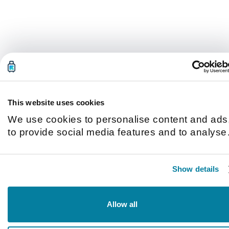
This website uses cookies
We use cookies to personalise content and ads
to provide social media features and to analyse
our traffic. We also share information about you
use of our site with our social media, advertisin
Show details
and analytics partners who may combine it with
other information that you’ve provided to them o
that they’ve collected from your use of their
Allow all
services.