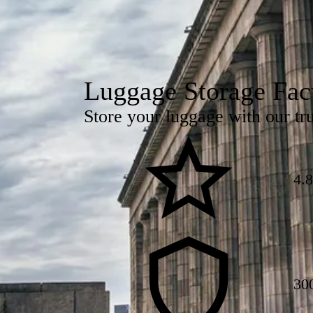
Luggage Storage Fac
Store your luggage with our tr
4.
30