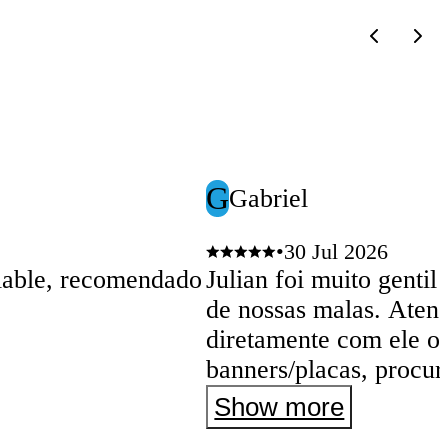
G
Gabriel
•
30 Jul 2026
iable, recomendado
Julian foi muito genti
de nossas malas. Atenção: se não combinou
diretamente com ele o
banners/placas, procu
interfone. Muito obrigado novamente Julian!
Show more
Excepcional!