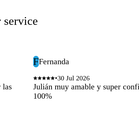
 service
F
Fernanda
•
30 Jul 2026
 las
Julián muy amable y super conf
100%