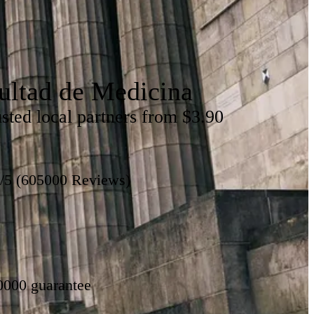
ultad de Medicina
usted local partners from $3.90
8/5 (605000 Reviews)
0000 guarantee