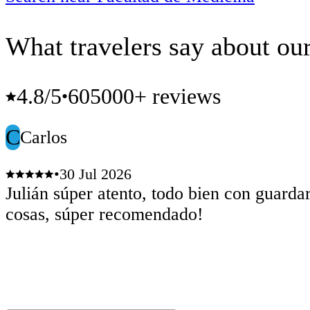
What travelers say about our
4.8
/5
605000+ reviews
•
C
Carlos
•
30 Jul 2026
Julián súper atento, todo bien con guardar
cosas, súper recomendado!