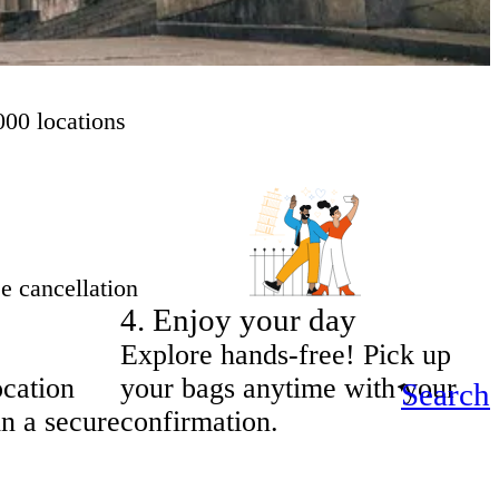
000 locations
e cancellation
4
.
Enjoy your day
Explore hands-free! Pick up
ocation
your bags anytime with your
Search
in a secure
confirmation.