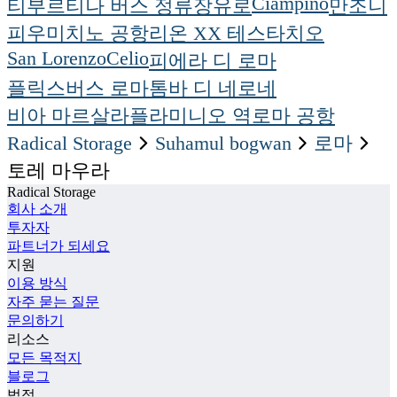
Ciampino
티부르티나 버스 정류장
유로
만조니
피우미치노 공항
리온 XX 테스타치오
San Lorenzo
Celio
피에라 디 로마
플릭스버스 로마
톰바 디 네로네
비아 마르살라
플라미니오 역
로마 공항
Radical Storage
suhamul bogwan
로마
토레 마우라
Radical Storage
회사 소개
투자자
파트너가 되세요
지원
이용 방식
자주 묻는 질문
문의하기
리소스
모든 목적지
블로그
법적