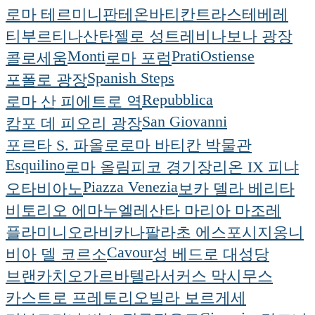
로마 테르미니
판테온
바티칸
트라스테베레
티부르티나
산탄젤로 성
트레비
나보나 광장
Monti
Prati
Ostiense
콜로세움
로마 포럼
Spanish Steps
포폴로 광장
Repubblica
로마 산 피에트로 역
San Giovanni
캄포 데 피오리 광장
포르타 S. 파올로
로마 바티칸 박물관
Esquilino
로마 올림피코 경기장
리온 IX 피냐
Piazza Venezia
오타비아노
보카 델라 베리타
비토리오 에마누엘레
산타 마리아 마조레
플라미니오
라비카나
팔라초 에스포시지옹니
Cavour
비아 델 코르소
성 베드로 대성당
브랜카치오
가르바텔라
서커스 막시무스
카스트로 프레토리오
빌라 보르게세