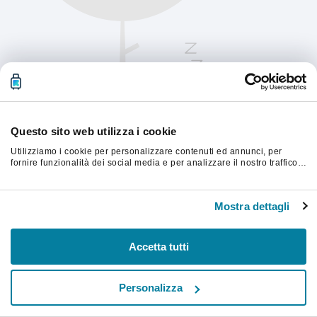
Questo sito web utilizza i cookie
Utilizziamo i cookie per personalizzare contenuti ed annunci, per
fornire funzionalità dei social media e per analizzare il nostro traffico.
Condividiamo inoltre informazioni sul modo in cui utilizzi il nostro sito
con i nostri partner che si occupano di analisi dei dati web, pubblicità
Aggiorna la pagina per continuare.
e social media, i quali potrebbero combinarle con altre informazioni
Mostra dettagli
che hai fornito loro o che hanno raccolto dal tuo utilizzo dei loro
servizi.
Aggiorna
Accetta tutti
Personalizza