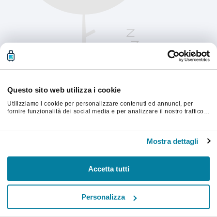
Questo sito web utilizza i cookie
Utilizziamo i cookie per personalizzare contenuti ed annunci, per
fornire funzionalità dei social media e per analizzare il nostro traffico.
Condividiamo inoltre informazioni sul modo in cui utilizzi il nostro sito
con i nostri partner che si occupano di analisi dei dati web, pubblicità
Aggiorna la pagina per continuare.
e social media, i quali potrebbero combinarle con altre informazioni
Mostra dettagli
che hai fornito loro o che hanno raccolto dal tuo utilizzo dei loro
servizi.
Aggiorna
Accetta tutti
Personalizza