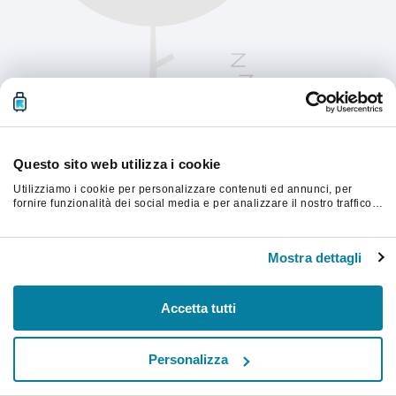
Questo sito web utilizza i cookie
Utilizziamo i cookie per personalizzare contenuti ed annunci, per
fornire funzionalità dei social media e per analizzare il nostro traffico.
Condividiamo inoltre informazioni sul modo in cui utilizzi il nostro sito
con i nostri partner che si occupano di analisi dei dati web, pubblicità
Aggiorna la pagina per continuare.
e social media, i quali potrebbero combinarle con altre informazioni
Mostra dettagli
che hai fornito loro o che hanno raccolto dal tuo utilizzo dei loro
servizi.
Aggiorna
Accetta tutti
Personalizza