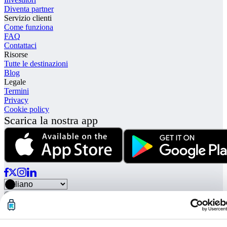
Diventa partner
Servizio clienti
Come funziona
FAQ
Contattaci
Risorse
Tutte le destinazioni
Blog
Legale
Termini
Privacy
Cookie policy
Scarica la nostra app
© Radical Storage • Lean Team S.R.L. • P. IVA 14104111001
Radical è inoltre finanziata dal fondo di investimento “Vertis Venture
4 Scaleup Lazio” gestito da Vertis SGR S.p.A. e sostenuto da
NextGerenation EU: