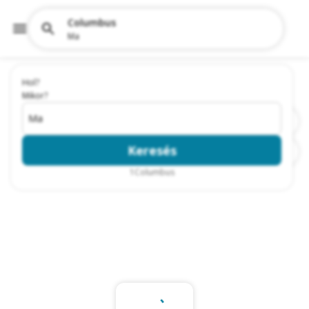
Columbus
Ma
Hol?
Mikor?
Ma
Keresés
1
Columbus