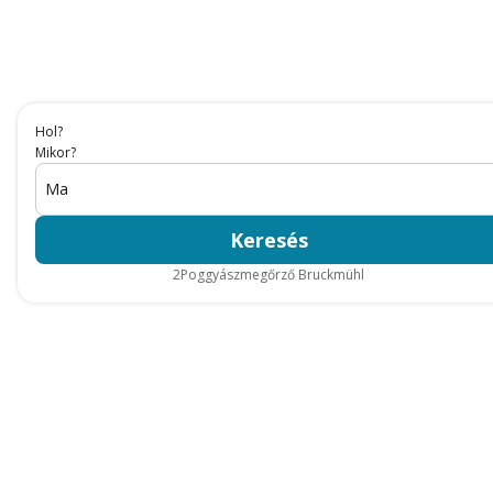
Hol?
Mikor?
Ma
Keresés
2
Poggyászmegőrző Bruckmühl