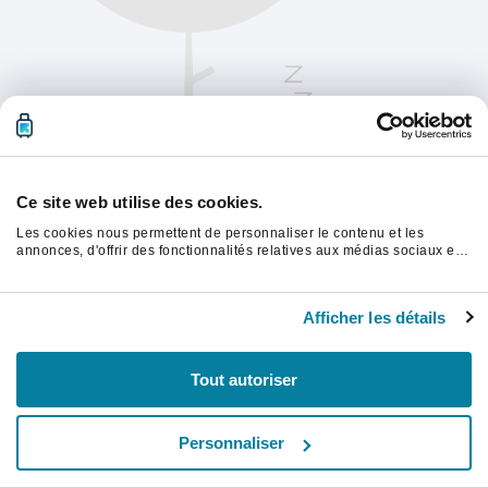
Ce site web utilise des cookies.
Les cookies nous permettent de personnaliser le contenu et les
annonces, d'offrir des fonctionnalités relatives aux médias sociaux et
d'analyser notre trafic. Nous partageons également des informations
sur l'utilisation de notre site avec nos partenaires de médias sociaux,
Veuillez actualiser la page pour continuer.
de publicité et d'analyse, qui peuvent combiner celles-ci avec d'autres
Afficher les détails
informations que vous leur avez fournies ou qu'ils ont collectées lors
de votre utilisation de leurs services.
Rafraîchir
Tout autoriser
Personnaliser