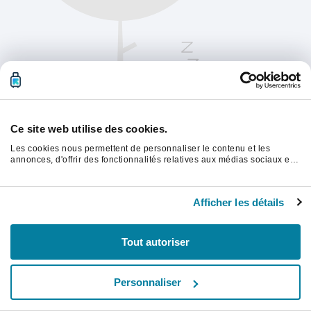
Ce site web utilise des cookies.
Les cookies nous permettent de personnaliser le contenu et les
annonces, d'offrir des fonctionnalités relatives aux médias sociaux et
d'analyser notre trafic. Nous partageons également des informations
sur l'utilisation de notre site avec nos partenaires de médias sociaux,
Veuillez actualiser la page pour continuer.
de publicité et d'analyse, qui peuvent combiner celles-ci avec d'autres
Afficher les détails
informations que vous leur avez fournies ou qu'ils ont collectées lors
de votre utilisation de leurs services.
Rafraîchir
Tout autoriser
Personnaliser