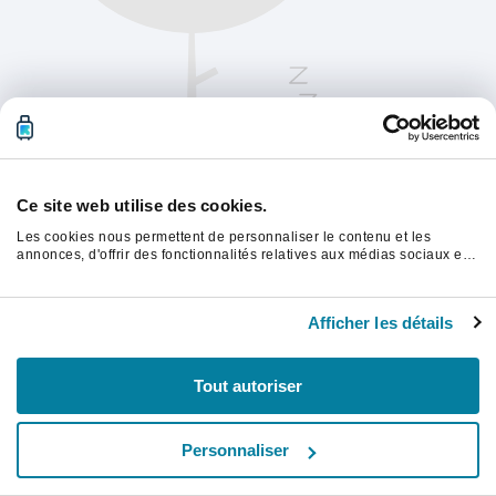
Ce site web utilise des cookies.
Les cookies nous permettent de personnaliser le contenu et les
annonces, d'offrir des fonctionnalités relatives aux médias sociaux et
d'analyser notre trafic. Nous partageons également des informations
sur l'utilisation de notre site avec nos partenaires de médias sociaux,
Veuillez actualiser la page pour continuer.
de publicité et d'analyse, qui peuvent combiner celles-ci avec d'autres
Afficher les détails
informations que vous leur avez fournies ou qu'ils ont collectées lors
de votre utilisation de leurs services.
Rafraîchir
Tout autoriser
Personnaliser