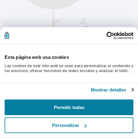
Esta página web usa cookies
Las cookies de este sitio web se usan para personalizar el contenido y
los anuncios, ofrecer funciones de redes sociales y analizar el tráfico.
Además, compartimos información sobre el uso que haga del sitio web
con nuestros partners de redes sociales, publicidad y análisis web,
Actualiza la página para continuar.
quienes pueden combinarla con otra información que les haya
Mostrar detalles
proporcionado o que hayan recopilado a partir del uso que haya
hecho de sus servicios.
Actualizar
Permitir todas
Personalizar