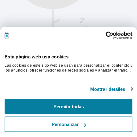
Esta página web usa cookies
Las cookies de este sitio web se usan para personalizar el contenido y
los anuncios, ofrecer funciones de redes sociales y analizar el tráfico.
Además, compartimos información sobre el uso que haga del sitio web
con nuestros partners de redes sociales, publicidad y análisis web,
Actualiza la página para continuar.
quienes pueden combinarla con otra información que les haya
Mostrar detalles
proporcionado o que hayan recopilado a partir del uso que haya
hecho de sus servicios.
Actualizar
Permitir todas
Personalizar