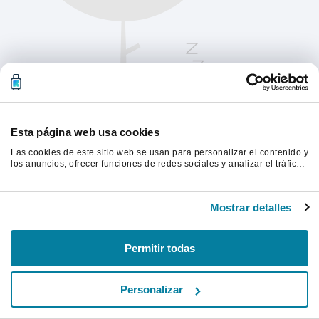
Esta página web usa cookies
Las cookies de este sitio web se usan para personalizar el contenido y
los anuncios, ofrecer funciones de redes sociales y analizar el tráfico.
Además, compartimos información sobre el uso que haga del sitio web
con nuestros partners de redes sociales, publicidad y análisis web,
Actualiza la página para continuar.
quienes pueden combinarla con otra información que les haya
Mostrar detalles
proporcionado o que hayan recopilado a partir del uso que haya
hecho de sus servicios.
Actualizar
Permitir todas
Personalizar