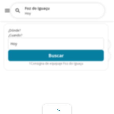
Foz do Iguaçu
Hoy
¿Dónde?
¿Cuando?
Hoy
Buscar
1
Consigna de equipaje Foz do Iguaçu