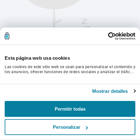
Esta página web usa cookies
Las cookies de este sitio web se usan para personalizar el contenido y
los anuncios, ofrecer funciones de redes sociales y analizar el tráfico.
Además, compartimos información sobre el uso que haga del sitio web
con nuestros partners de redes sociales, publicidad y análisis web,
Actualiza la página para continuar.
quienes pueden combinarla con otra información que les haya
Mostrar detalles
proporcionado o que hayan recopilado a partir del uso que haya
hecho de sus servicios.
Actualizar
Permitir todas
Personalizar