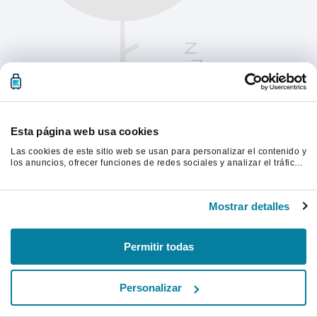
Esta página web usa cookies
Las cookies de este sitio web se usan para personalizar el contenido y
los anuncios, ofrecer funciones de redes sociales y analizar el tráfico.
Además, compartimos información sobre el uso que haga del sitio web
con nuestros partners de redes sociales, publicidad y análisis web,
Actualiza la página para continuar.
quienes pueden combinarla con otra información que les haya
Mostrar detalles
proporcionado o que hayan recopilado a partir del uso que haya
hecho de sus servicios.
Actualizar
Permitir todas
Personalizar