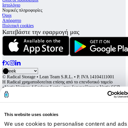
Ιστολόγιο
Νομικές πληροφορίες
Όροι
Απόρρητο
Πολιτική cookies
Κατεβάστε την εφαρμογή μας
© Radical Storage • Lean Team S.R.L. • P. IVA 14104111001
Η Radical χρηματοδοτείται επίσης από το επενδυτικό ταμείο
«Vertis Venture 4 Scaleup Lazio» που διαχειρίζεται η Vertis SGR
S.p.A. και υποστηρίζεται από την Ευρωπαϊκή Ένωση
NextGerenation EU και:
This website uses cookies
We use cookies to personalise content and ads