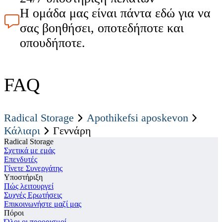
Η ομάδα μας είναι πάντα εδώ για να
σας βοηθήσει, οποτεδήποτε και
οπουδήποτε.
FAQ
Radical Storage
Apothikefsi aposkevon
Κάλιαρι
Γεννάρη
Radical Storage
Σχετικά με εμάς
Επενδυτές
Γίνετε Συνεργάτης
Υποστήριξη
Πώς λειτουργεί
Συχνές Ερωτήσεις
Επικοινωνήστε μαζί μας
Πόροι
Όλοι οι προορισμοί