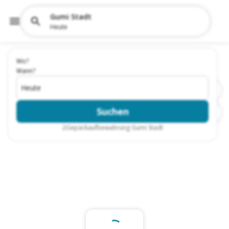
Gumi Stadt
Heute
Wo?
Wann?
Heute
Suchen
2
Gepäckaufbewahrung Gumi Stadt