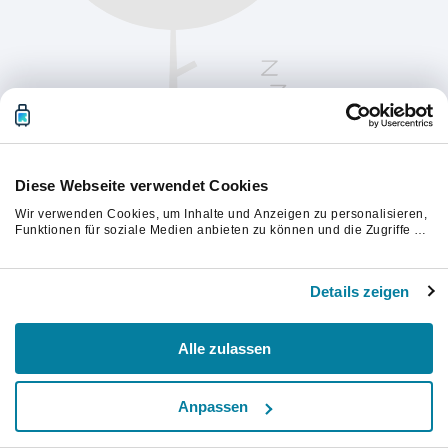
Diese Webseite verwendet Cookies
Wir verwenden Cookies, um Inhalte und Anzeigen zu personalisieren,
Funktionen für soziale Medien anbieten zu können und die Zugriffe auf
unsere Website zu analysieren. Außerdem geben wir Informationen zu
Ihrer Verwendung unserer Website an unsere Partner für soziale
Bitte aktualisiere die Seite, um fortzufahren.
Medien, Werbung und Analysen weiter. Unsere Partner führen diese
Details zeigen
Informationen möglicherweise mit weiteren Daten zusammen, die Sie
ihnen bereitgestellt haben oder die sie im Rahmen Ihrer Nutzung der
Aktualisieren
Dienste gesammelt haben.
Alle zulassen
Anpassen