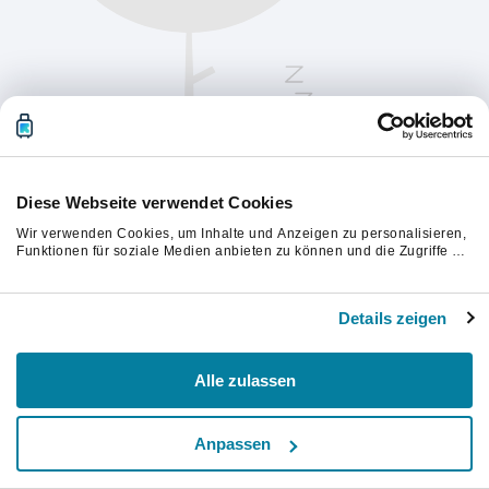
Diese Webseite verwendet Cookies
Wir verwenden Cookies, um Inhalte und Anzeigen zu personalisieren,
Funktionen für soziale Medien anbieten zu können und die Zugriffe auf
unsere Website zu analysieren. Außerdem geben wir Informationen zu
Ihrer Verwendung unserer Website an unsere Partner für soziale
Bitte aktualisiere die Seite, um fortzufahren.
Medien, Werbung und Analysen weiter. Unsere Partner führen diese
Details zeigen
Informationen möglicherweise mit weiteren Daten zusammen, die Sie
ihnen bereitgestellt haben oder die sie im Rahmen Ihrer Nutzung der
Aktualisieren
Dienste gesammelt haben.
Alle zulassen
Anpassen