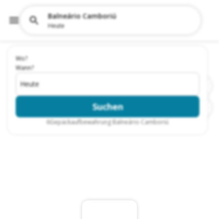
Balneário Camboriú
Heute
Wo?
Wann?
Heute
Suchen
6
Gepäckaufbewahrung Balneário Camboriú