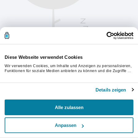
Diese Webseite verwendet Cookies
Wir verwenden Cookies, um Inhalte und Anzeigen zu personalisieren,
Funktionen für soziale Medien anbieten zu können und die Zugriffe auf
unsere Website zu analysieren. Außerdem geben wir Informationen zu
Ihrer Verwendung unserer Website an unsere Partner für soziale
Bitte aktualisiere die Seite, um fortzufahren.
Medien, Werbung und Analysen weiter. Unsere Partner führen diese
Details zeigen
Informationen möglicherweise mit weiteren Daten zusammen, die Sie
ihnen bereitgestellt haben oder die sie im Rahmen Ihrer Nutzung der
Aktualisieren
Dienste gesammelt haben.
Alle zulassen
Anpassen