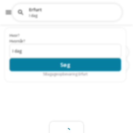
Erfurt
I dag
Hvor?
Hvornår?
I dag
Søg
5
Bagageopbevaring Erfurt