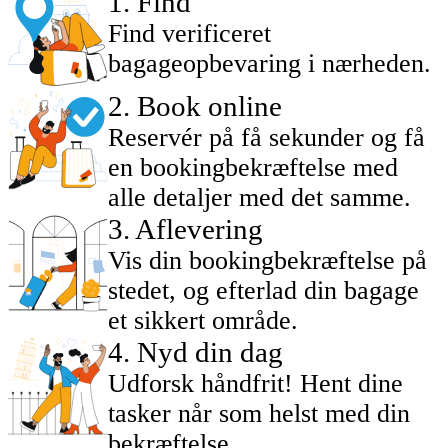
1
.
Find
Find verificeret
bagageopbevaring i nærheden.
2
.
Book online
Reservér på få sekunder og få
en bookingbekræftelse med
alle detaljer med det samme.
3
.
Aflevering
Vis din bookingbekræftelse på
stedet, og efterlad din bagage
et sikkert område.
4
.
Nyd din dag
Udforsk håndfrit! Hent dine
tasker når som helst med din
bekræftelse.