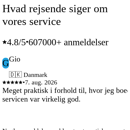
Hvad rejsende siger om
vores service
4.8
/5
607000+ anmeldelser
•
Gio
G
🇩🇰 Danmark
•
7. aug. 2026
Meget praktisk i forhold til, hvor jeg boe
servicen var virkelig god.