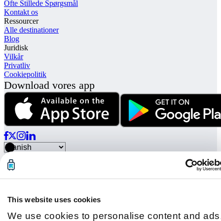
Ofte Stillede Spørgsmål
Kontakt os
Ressourcer
Alle destinationer
Blog
Juridisk
Vilkår
Privatliv
Cookiepolitik
Download vores app
© Radical Storage • Lean Team S.R.L. • P. IVA 14104111001
Radical er også finansieret af "Vertis Venture 4 Scaleup Lazio"
investeringsfond forvaltet af Vertis SGR S.p.A. og støttet af
European Union NextGenation EU og:
This website uses cookies
We use cookies to personalise content and ads