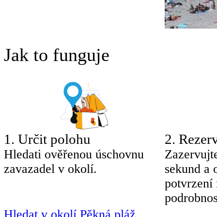
Jak to funguje
1
.
Určit polohu
2
.
Rezerv
Hledati ověřenou úschovnu
Zazervujt
zavazadel v okolí.
sekund a 
potvrzení
podrobnos
Hledat v okolí Pěkná pláž