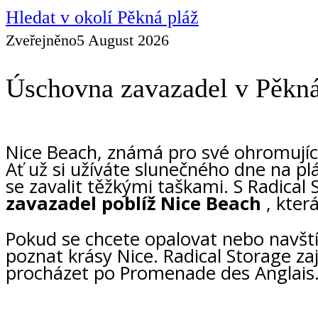
Hledat v okolí Pěkná pláž
Zveřejněno
5 August 2026
Úschovna zavazadel v Pěkná
Nice Beach, známá pro své ohromující 
Ať už si užíváte slunečného dne na p
se zavalit těžkými taškami. S Radic
zavazadel poblíž Nice Beach
, kter
Pokud se chcete opalovat nebo navštív
poznat krásy Nice. Radical Storage za
procházet po Promenade des Anglais