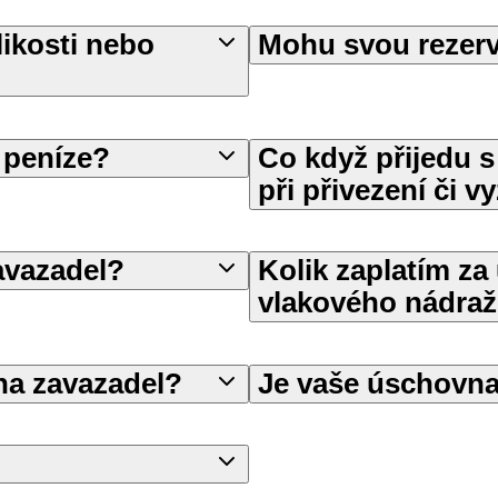
likosti nebo
Mohu svou rezerv
t peníze?
Co když přijedu 
při přivezení či v
avazadel?
Kolik zaplatím za
vlakového nádraž
vna zavazadel?
Je vaše úschovna