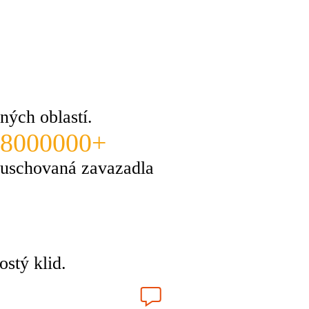
ných oblastí.
8000000+
uschovaná zavazadla
stý klid.