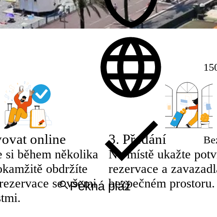
150
ovat online
3
.
Předání
Be
e si během několika
Na místě ukažte potv
okamžitě obdržíte
rezervace a zavazadl
 rezervace se všemi
bezpečném prostoru.
tmi.