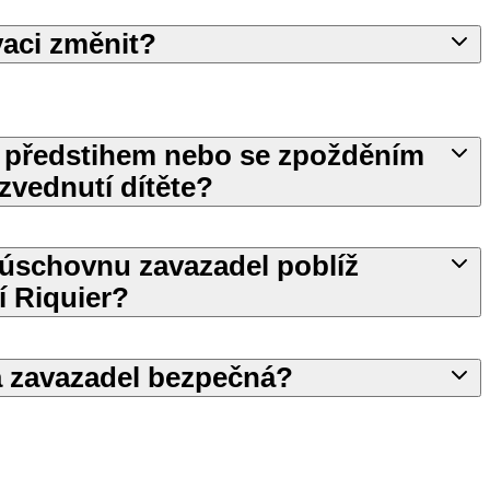
aci změnit?
s předstihem nebo se zpožděním
yzvednutí dítěte?
 úschovnu zavazadel poblíž
í Riquier?
 zavazadel bezpečná?