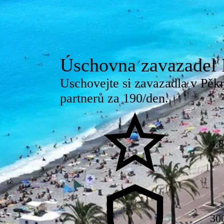
Úschovna zavazadel 
Uschovejte si zavazadla v Pěk
partnerů za 190/den.
4.
30