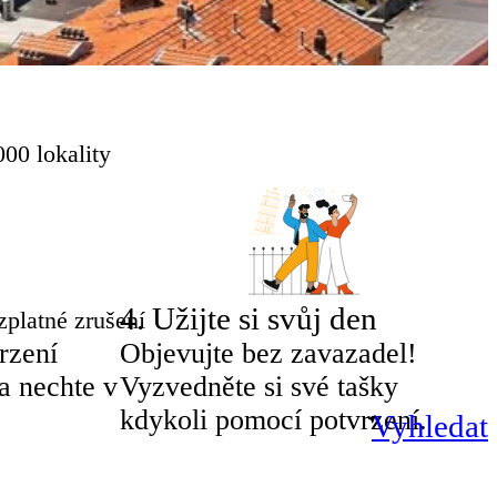
00 lokality
4
.
Užijte si svůj den
zplatné zrušení
rzení
Objevujte bez zavazadel!
a nechte v
Vyzvedněte si své tašky
kdykoli pomocí potvrzení.
Vyhledat