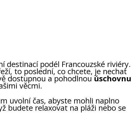
í destinací podél Francouzské riviéry.
í, to poslední, co chcete, je nechat
nově dostupnou a pohodlnou
úschovnu
vašimi věcmi.
ám uvolní čas, abyste mohli naplno
dyž budete relaxovat na pláži nebo se