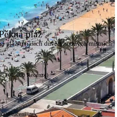
Pěkná pláž
ná pláž u našich důvěryhodných místních
8/5 (605000 Recenze)
0000 ručení