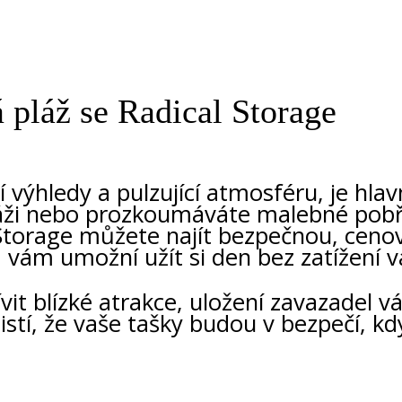
 pláž se Radical Storage
výhledy a pulzující atmosféru, je hlavn
láži nebo prozkoumáváte malebné pobřež
al Storage můžete najít bezpečnou, ce
á vám umožní užít si den bez zatížení 
it blízké atrakce, uložení zavazadel v
jistí, že vaše tašky budou v bezpečí, k
.