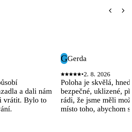
G
Gerda
•
2. 8. 2026
působí
Poloha je skvělá, hned
azadla a dali nám
bezpečné, uklizené, p
 vrátit. Bylo to
rádi, že jsme měli mož
ání.
místo toho, abychom se