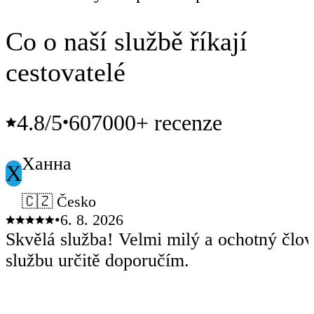
Co o naší službě říkají
cestovatelé
4.8
/5
607000+ recenze
•
Ханна
Х
🇨🇿 Česko
•
6. 8. 2026
Skvělá služba! Velmi milý a ochotný člov
službu určitě doporučím.