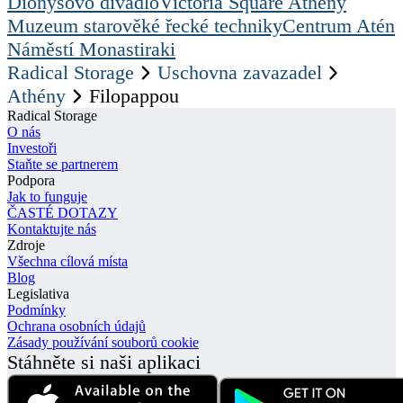
Dionýsovo divadlo
Victoria Square Athény
Muzeum starověké řecké techniky
Centrum Atén
Náměstí Monastiraki
Radical Storage
Uschovna zavazadel
Athény
Filopappou
Radical Storage
O nás
Investoři
Staňte se partnerem
Podpora
Jak to funguje
ČASTÉ DOTAZY
Kontaktujte nás
Zdroje
Všechna cílová místa
Blog
Legislativa
Podmínky
Ochrana osobních údajů
Zásady používání souborů cookie
Stáhněte si naši aplikaci