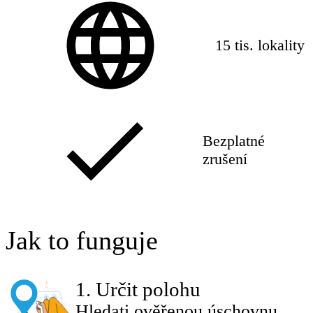
15 tis. lokality
Bezplatné
zrušení
Jak to funguje
1
.
Určit polohu
Hledati ověřenou úschovnu