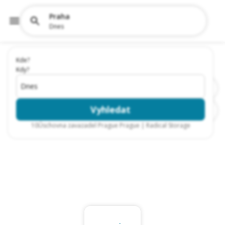
Praha
Dnes
Kde?
Kdy?
Dnes
Vyhledat
10
Úschovna zavazadel Prague Prague | Radical Storage