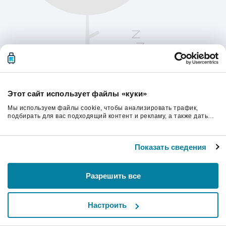
Этот сайт использует файлы «куки»
Мы используем файлы cookie, чтобы анализировать трафик,
подбирать для вас подходящий контент и рекламу, а также дать
вам возможность делиться информацией в социальных сетях. Мы
передаем информацию о ваших действиях на сайте партнерам
Пожалуйста, обновите страницу, чтобы
Google: социальным сетям и компаниям, занимающимся рекламой
продолжить.
Показать сведения
и веб-аналитикой. Наши партнеры могут комбинировать эти
сведения с предоставленной вами информацией, а также
данными, которые они получили при использовании вами их
сервисов.
Обновить
Разрешить все
Настроить