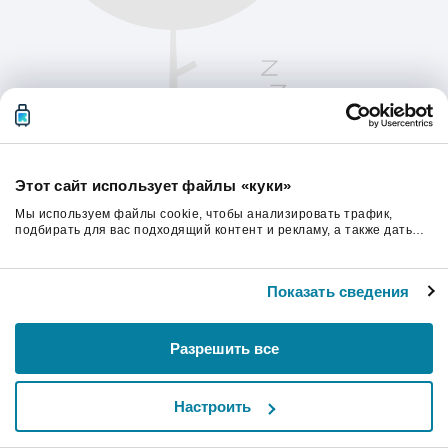
Этот сайт использует файлы «куки»
Мы используем файлы cookie, чтобы анализировать трафик,
подбирать для вас подходящий контент и рекламу, а также дать
вам возможность делиться информацией в социальных сетях. Мы
передаем информацию о ваших действиях на сайте партнерам
Пожалуйста, обновите страницу, чтобы
Google: социальным сетям и компаниям, занимающимся рекламой
продолжить.
Показать сведения
и веб-аналитикой. Наши партнеры могут комбинировать эти
сведения с предоставленной вами информацией, а также
данными, которые они получили при использовании вами их
сервисов.
Обновить
Разрешить все
Настроить