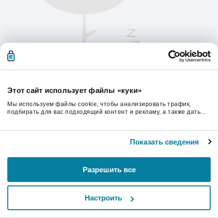
Этот сайт использует файлы «куки»
Мы используем файлы cookie, чтобы анализировать трафик,
подбирать для вас подходящий контент и рекламу, а также дать
вам возможность делиться информацией в социальных сетях. Мы
передаем информацию о ваших действиях на сайте партнерам
Пожалуйста, обновите страницу, чтобы
Google: социальным сетям и компаниям, занимающимся рекламой
продолжить.
Показать сведения
и веб-аналитикой. Наши партнеры могут комбинировать эти
сведения с предоставленной вами информацией, а также
данными, которые они получили при использовании вами их
сервисов.
Обновить
Разрешить все
Настроить