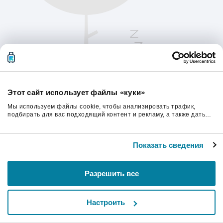
Этот сайт использует файлы «куки»
Мы используем файлы cookie, чтобы анализировать трафик,
подбирать для вас подходящий контент и рекламу, а также дать
вам возможность делиться информацией в социальных сетях. Мы
передаем информацию о ваших действиях на сайте партнерам
Пожалуйста, обновите страницу, чтобы
Google: социальным сетям и компаниям, занимающимся рекламой
продолжить.
Показать сведения
и веб-аналитикой. Наши партнеры могут комбинировать эти
сведения с предоставленной вами информацией, а также
данными, которые они получили при использовании вами их
сервисов.
Обновить
Разрешить все
Настроить