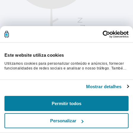
Este website utiliza cookies
Utilizamos cookies para personalizar conteúdo e anúncios, fornecer
funcionalidades de redes sociais e analisar o nosso tráfego. Também
partilhamos informações acerca da sua utilização do site com os
nossos parceiros de redes sociais, de publicidade e de análise, que
Atualize a página para continuar.
as podem combinar com outras informações que lhes forneceu ou
Mostrar detalhes
recolhidas por estes a partir da sua utilização dos respetivos serviços.
Atualizar
Permitir todos
Personalizar