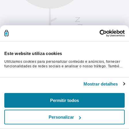
Este website utiliza cookies
Utilizamos cookies para personalizar conteúdo e anúncios, fornecer
funcionalidades de redes sociais e analisar o nosso tráfego. Também
partilhamos informações acerca da sua utilização do site com os
nossos parceiros de redes sociais, de publicidade e de análise, que
Atualize a página para continuar.
as podem combinar com outras informações que lhes forneceu ou
Mostrar detalhes
recolhidas por estes a partir da sua utilização dos respetivos serviços.
Atualizar
Permitir todos
Personalizar