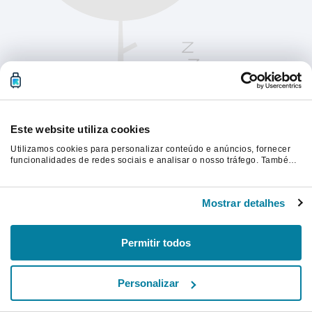
Este website utiliza cookies
Utilizamos cookies para personalizar conteúdo e anúncios, fornecer
funcionalidades de redes sociais e analisar o nosso tráfego. Também
partilhamos informações acerca da sua utilização do site com os
nossos parceiros de redes sociais, de publicidade e de análise, que
Atualize a página para continuar.
as podem combinar com outras informações que lhes forneceu ou
Mostrar detalhes
recolhidas por estes a partir da sua utilização dos respetivos serviços.
Atualizar
Permitir todos
Personalizar